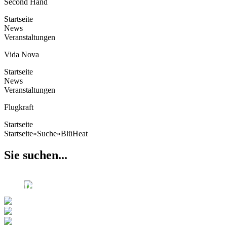
Second Hand
Startseite
News
Veranstaltungen
Vida Nova
Startseite
News
Veranstaltungen
Flugkraft
Startseite
Startseite
»
Suche
»
BlüHeat
Sie suchen...
Die DJK
07.03.2023
bereichert das
Einkaufserlebnis...