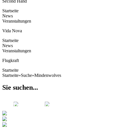
Second Hand
Startseite
News
Veranstaltungen
Vida Nova
Startseite
News
Veranstaltungen
Flugkraft
Startseite
Startseite
»
Suche
»
Mindenwolves
Sie suchen...
Four
05.03.2021
Four
15.02.2021
Quarters -
Quarters -
Stories of
Stories of
Football...
Football...