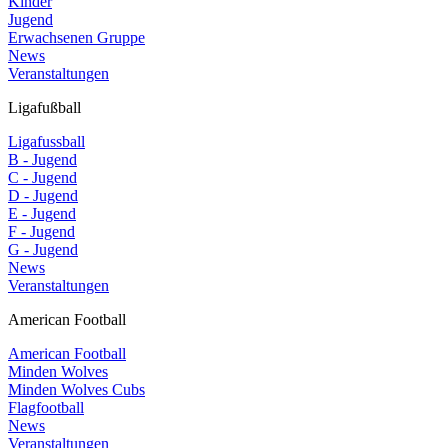
Kinder
Jugend
Erwachsenen Gruppe
News
Veranstaltungen
Ligafußball
Ligafussball
B - Jugend
C - Jugend
D - Jugend
E - Jugend
F - Jugend
G - Jugend
News
Veranstaltungen
American Football
American Football
Minden Wolves
Minden Wolves Cubs
Flagfootball
News
Veranstaltungen