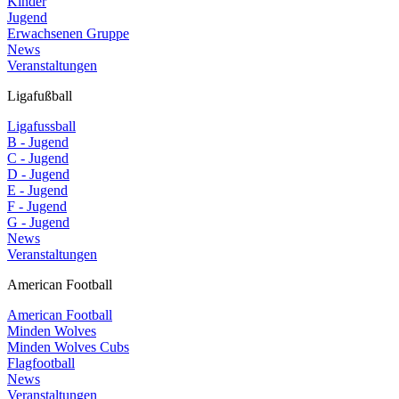
Kinder
Jugend
Erwachsenen Gruppe
News
Veranstaltungen
Ligafußball
Ligafussball
B - Jugend
C - Jugend
D - Jugend
E - Jugend
F - Jugend
G - Jugend
News
Veranstaltungen
American Football
American Football
Minden Wolves
Minden Wolves Cubs
Flagfootball
News
Veranstaltungen