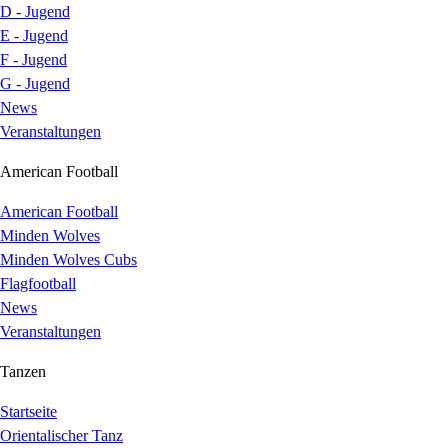
D - Jugend
E - Jugend
F - Jugend
G - Jugend
News
Veranstaltungen
American Football
American Football
Minden Wolves
Minden Wolves Cubs
Flagfootball
News
Veranstaltungen
Tanzen
Startseite
Orientalischer Tanz