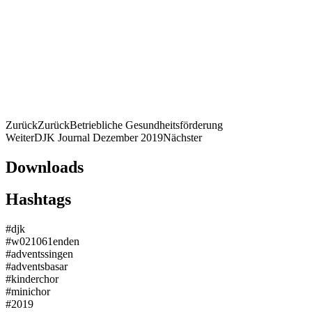
Zurück
Zurück
Betriebliche Gesundheitsförderung
Weiter
DJK Journal Dezember 2019
Nächster
Downloads
Hashtags
#djk
#w021061enden
#adventssingen
#adventsbasar
#kinderchor
#minichor
#2019