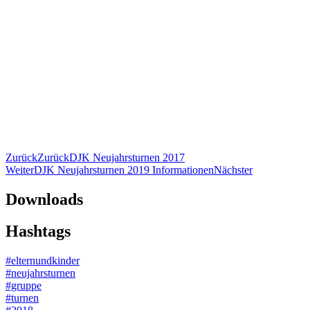
Zurück
Zurück
DJK Neujahrsturnen 2017
Weiter
DJK Neujahrsturnen 2019 Informationen
Nächster
Downloads
Hashtags
#elternundkinder
#neujahrsturnen
#gruppe
#turnen